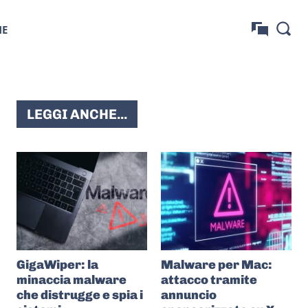
NE
LEGGI ANCHE...
GigaWiper: la
Malware per Mac:
minaccia malware
attacco tramite
che distrugge e spia i
annuncio