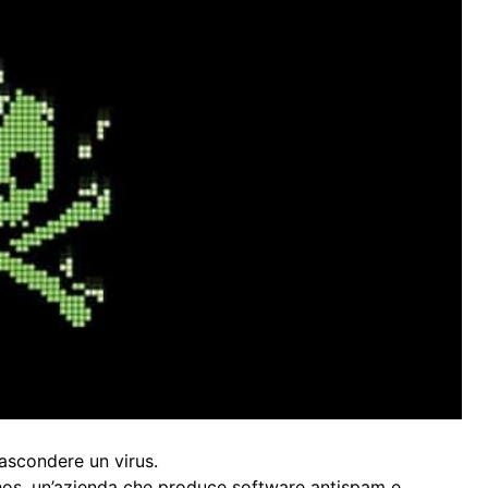
nascondere un virus.
ophos, un’azienda che produce software antispam e