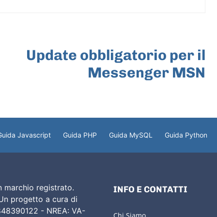
ARTICOLO SUCCESSIVO
Update obbligatorio per il
Messenger MSN
Guida Javascript
Guida PHP
Guida MySQL
Guida Python
 marchio registrato.
INFO E CONTATTI
 Un progetto a cura di
02848390122 - NREA: VA-
Chi Siamo