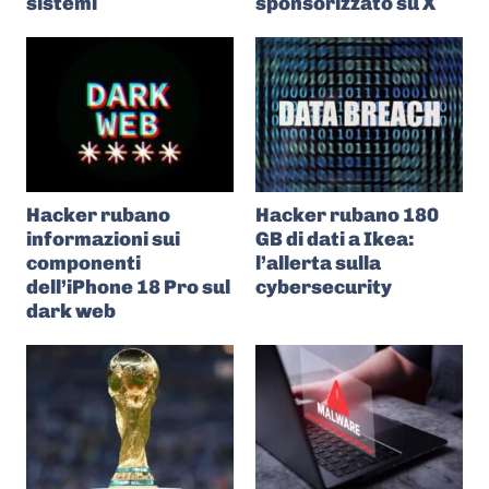
sistemi
sponsorizzato su X
Hacker rubano
Hacker rubano 180
informazioni sui
GB di dati a Ikea:
componenti
l’allerta sulla
dell’iPhone 18 Pro sul
cybersecurity
dark web