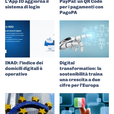
L’App IO aggiorna il
PayPal: un QR Code
sistema di login
per i pagamenti con
PagoPA
INAD: l’indice dei
Digital
domicili digitali è
transformation: la
operativo
sostenibilità traina
una crescita a due
cifre per l’Europa