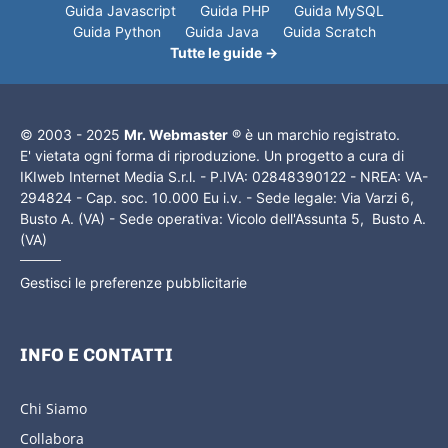
Guida Javascript
Guida PHP
Guida MySQL
Guida Python
Guida Java
Guida Scratch
Tutte le guide →
© 2003 - 2025
Mr. Webmaster
® è un marchio registrato.
E' vietata ogni forma di riproduzione. Un progetto a cura di
IKIweb Internet Media S.r.l. - P.IVA: 02848390122 - NREA: VA-
294824 - Cap. soc. 10.000 Eu i.v. - Sede legale: Via Varzi 6,
Busto A. (VA) - Sede operativa: Vicolo dell'Assunta 5, Busto A.
(VA)
Gestisci le preferenze pubblicitarie
INFO E CONTATTI
Chi Siamo
Collabora