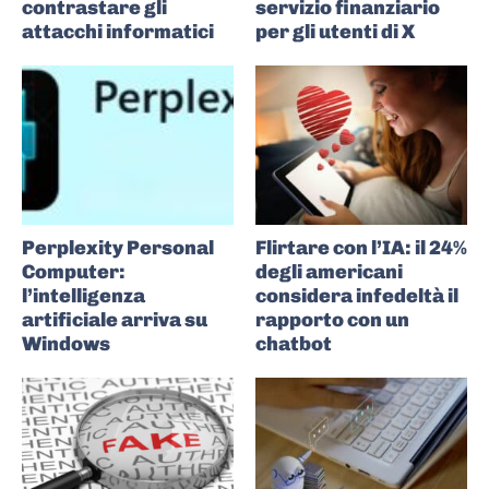
contrastare gli
servizio finanziario
attacchi informatici
per gli utenti di X
Perplexity Personal
Flirtare con l’IA: il 24%
Computer:
degli americani
l’intelligenza
considera infedeltà il
artificiale arriva su
rapporto con un
Windows
chatbot