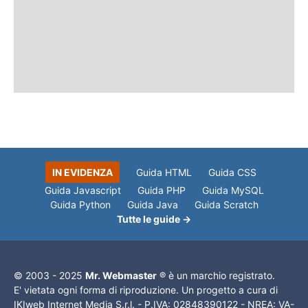
IN EVIDENZA
Guida HTML
Guida CSS
Guida Javascript
Guida PHP
Guida MySQL
Guida Python
Guida Java
Guida Scratch
Tutte le guide →
© 2003 - 2025
Mr. Webmaster
® è un marchio registrato.
E' vietata ogni forma di riproduzione. Un progetto a cura di
IKIweb Internet Media S.r.l. - P.IVA: 02848390122 - NREA: VA-