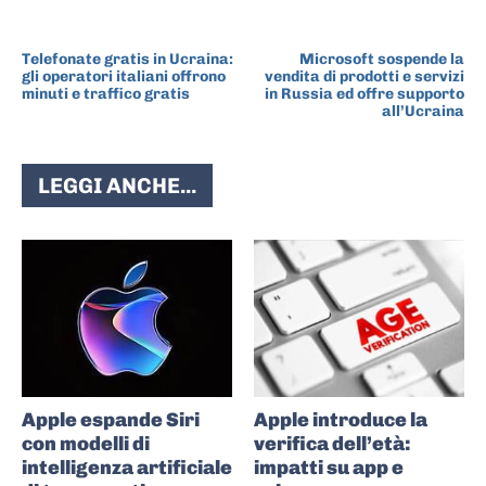
ARTICOLO PRECEDENTE
ARTICOLO SUCCESSIVO
Telefonate gratis in Ucraina:
Microsoft sospende la
gli operatori italiani offrono
vendita di prodotti e servizi
minuti e traffico gratis
in Russia ed offre supporto
all’Ucraina
LEGGI ANCHE...
Apple espande Siri
Apple introduce la
con modelli di
verifica dell’età:
intelligenza artificiale
impatti su app e