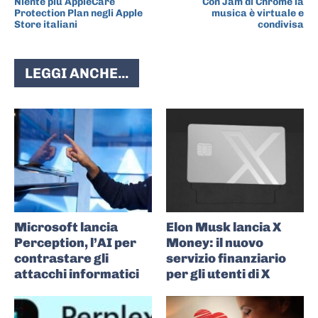
Niente più AppleCare
Con Jam di Chrome la
Protection Plan negli Apple
musica è virtuale e
Store italiani
condivisa
LEGGI ANCHE...
Microsoft lancia
Elon Musk lancia X
Perception, l’AI per
Money: il nuovo
contrastare gli
servizio finanziario
attacchi informatici
per gli utenti di X