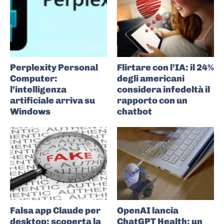
Perplexity Personal
Flirtare con l’IA: il 24%
Computer:
degli americani
l’intelligenza
considera infedeltà il
artificiale arriva su
rapporto con un
Windows
chatbot
Falsa app Claude per
OpenAI lancia
desktop: scoperta la
ChatGPT Health: un