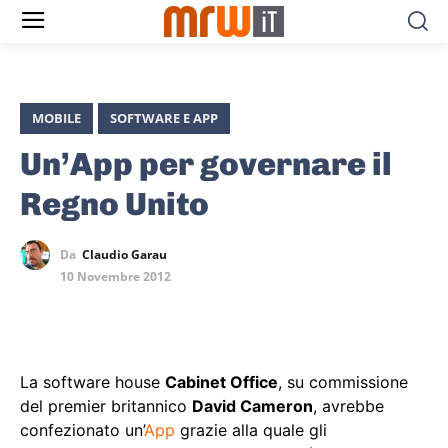
MOBILE
SOFTWARE E APP
Un’App per governare il
Regno Unito
Da
Claudio Garau
10 Novembre 2012
La software house
Cabinet Office
, su commissione
del premier britannico
David Cameron
, avrebbe
confezionato un’
App
grazie alla quale gli