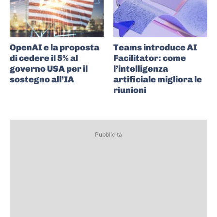
OpenAI e la proposta
Teams introduce AI
di cedere il 5% al
Facilitator: come
governo USA per il
l’intelligenza
sostegno all’IA
artificiale migliora le
riunioni
Pubblicità