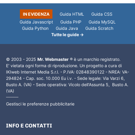
IN EVIDENZA
Guida HTML
Guida CSS
Guida Javascript
Guida PHP
Guida MySQL
Guida Python
Guida Java
Guida Scratch
Tutte le guide →
© 2003 - 2025
Mr. Webmaster
® è un marchio registrato.
E' vietata ogni forma di riproduzione. Un progetto a cura di
IKIweb Internet Media S.r.l. - P.IVA: 02848390122 - NREA: VA-
294824 - Cap. soc. 10.000 Eu i.v. - Sede legale: Via Varzi 6,
Busto A. (VA) - Sede operativa: Vicolo dell'Assunta 5, Busto A.
(VA)
Gestisci le preferenze pubblicitarie
INFO E CONTATTI