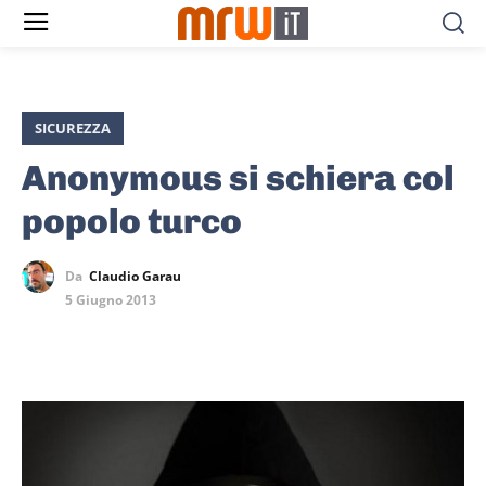
SICUREZZA
Anonymous si schiera col
popolo turco
Da
Claudio Garau
5 Giugno 2013