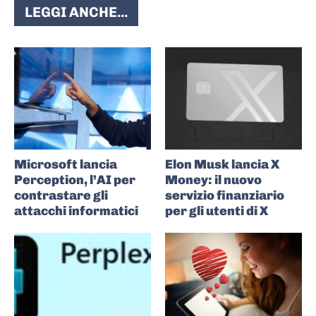
LEGGI ANCHE...
Microsoft lancia
Elon Musk lancia X
Perception, l’AI per
Money: il nuovo
contrastare gli
servizio finanziario
attacchi informatici
per gli utenti di X