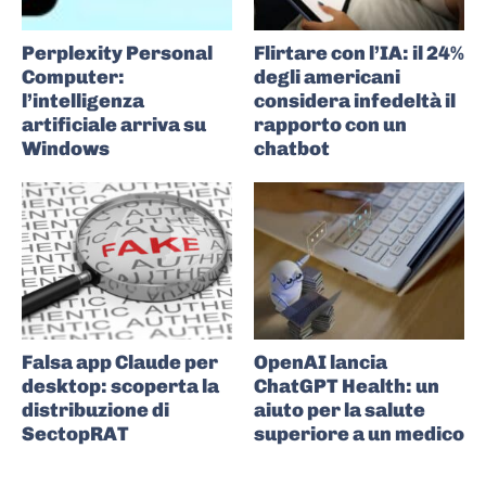
Perplexity Personal
Flirtare con l’IA: il 24%
Computer:
degli americani
l’intelligenza
considera infedeltà il
artificiale arriva su
rapporto con un
Windows
chatbot
Falsa app Claude per
OpenAI lancia
desktop: scoperta la
ChatGPT Health: un
distribuzione di
aiuto per la salute
SectopRAT
superiore a un medico