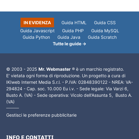
IN EVIDENZA
Guida HTML
Guida CSS
Guida Javascript
Guida PHP
Guida MySQL
Guida Python
Guida Java
Guida Scratch
Tutte le guide →
© 2003 - 2025
Mr. Webmaster
® è un marchio registrato.
E' vietata ogni forma di riproduzione. Un progetto a cura di
IKIweb Internet Media S.r.l. - P.IVA: 02848390122 - NREA: VA-
294824 - Cap. soc. 10.000 Eu i.v. - Sede legale: Via Varzi 6,
Busto A. (VA) - Sede operativa: Vicolo dell'Assunta 5, Busto A.
(VA)
Gestisci le preferenze pubblicitarie
INFO E CONTATTI