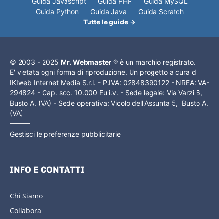
Guida Javascript
Guida PHP
Guida MySQL
Guida Python
Guida Java
Guida Scratch
Tutte le guide →
© 2003 - 2025
Mr. Webmaster
® è un marchio registrato.
E' vietata ogni forma di riproduzione. Un progetto a cura di
IKIweb Internet Media S.r.l. - P.IVA: 02848390122 - NREA: VA-
294824 - Cap. soc. 10.000 Eu i.v. - Sede legale: Via Varzi 6,
Busto A. (VA) - Sede operativa: Vicolo dell'Assunta 5, Busto A.
(VA)
Gestisci le preferenze pubblicitarie
INFO E CONTATTI
Chi Siamo
Collabora