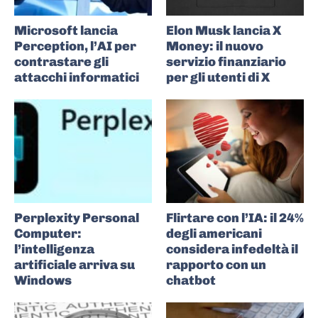
Microsoft lancia
Elon Musk lancia X
Perception, l’AI per
Money: il nuovo
contrastare gli
servizio finanziario
attacchi informatici
per gli utenti di X
Perplexity Personal
Flirtare con l’IA: il 24%
Computer:
degli americani
l’intelligenza
considera infedeltà il
artificiale arriva su
rapporto con un
Windows
chatbot