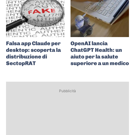
Falsa app Claude per
OpenAI lancia
desktop: scoperta la
ChatGPT Health: un
distribuzione di
aiuto per la salute
SectopRAT
superiore a un medico
Pubblicità