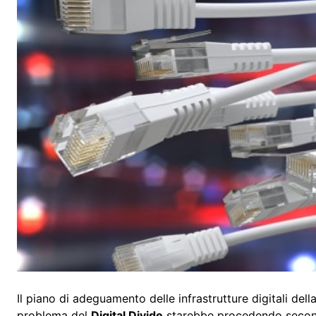
Il piano di adeguamento delle infrastrutture digitali dell
problema del
Digital Divide
starebbe procedendo secondo