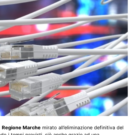
a
Regione Marche
mirato all’eliminazione definitiva del
 i tempi previsti, ciò anche grazie ad una