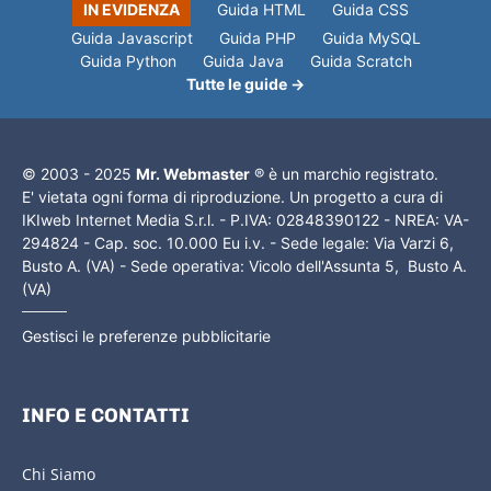
IN EVIDENZA
Guida HTML
Guida CSS
Guida Javascript
Guida PHP
Guida MySQL
Guida Python
Guida Java
Guida Scratch
Tutte le guide →
© 2003 - 2025
Mr. Webmaster
® è un marchio registrato.
E' vietata ogni forma di riproduzione. Un progetto a cura di
IKIweb Internet Media S.r.l. - P.IVA: 02848390122 - NREA: VA-
294824 - Cap. soc. 10.000 Eu i.v. - Sede legale: Via Varzi 6,
Busto A. (VA) - Sede operativa: Vicolo dell'Assunta 5, Busto A.
(VA)
Gestisci le preferenze pubblicitarie
INFO E CONTATTI
Chi Siamo