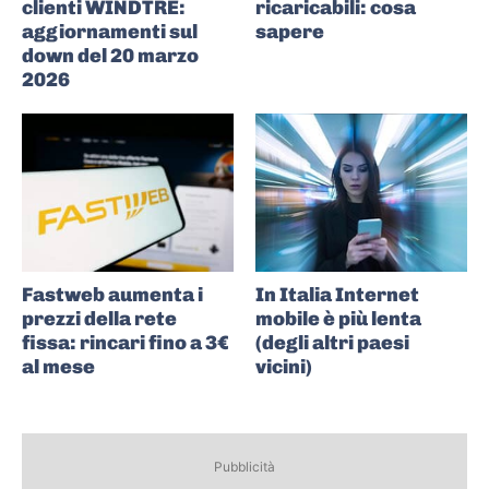
clienti WINDTRE:
ricaricabili: cosa
aggiornamenti sul
sapere
down del 20 marzo
2026
Fastweb aumenta i
In Italia Internet
prezzi della rete
mobile è più lenta
fissa: rincari fino a 3€
(degli altri paesi
al mese
vicini)
Pubblicità