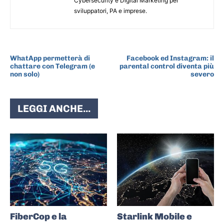
Cybersecurity e Digital Marketing per
sviluppatori, PA e imprese.
ARTICOLO PRECEDENTE
ARTICOLO SUCCESSIVO
WhatApp permetterà di
Facebook ed Instagram: il
chattare con Telegram (e
parental control diventa più
non solo)
severo
LEGGI ANCHE...
FiberCop e la
Starlink Mobile e