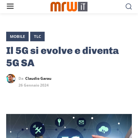
MOBILE
TLC
Il 5G si evolve e diventa
5G SA
Da
Claudio Garau
26 Gennaio 2024