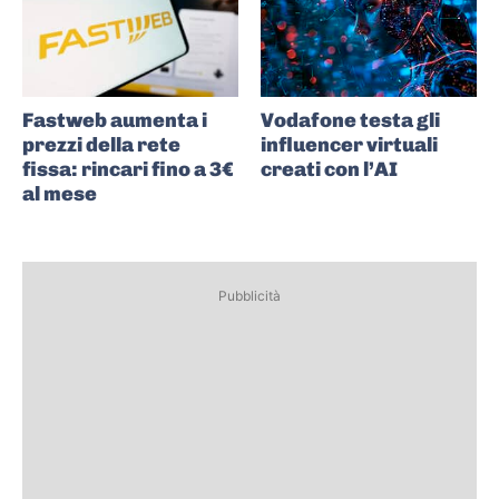
Fastweb aumenta i
Vodafone testa gli
prezzi della rete
influencer virtuali
fissa: rincari fino a 3€
creati con l’AI
al mese
Pubblicità