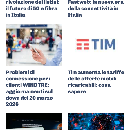
rivoluzione dei listini:
Fastweb: la nuova era
il futuro di 5G e fibra
della connettività in
in Italia
Italia
Problemi di
Tim aumenta le tariffe
connessione per i
delle offerte mobili
clienti WINDTRE:
ricaricabili: cosa
aggiornamenti sul
sapere
down del 20 marzo
2026