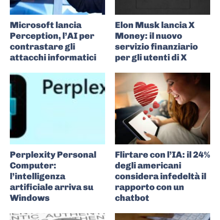
Microsoft lancia
Elon Musk lancia X
Perception, l’AI per
Money: il nuovo
contrastare gli
servizio finanziario
attacchi informatici
per gli utenti di X
Perplexity Personal
Flirtare con l’IA: il 24%
Computer:
degli americani
l’intelligenza
considera infedeltà il
artificiale arriva su
rapporto con un
Windows
chatbot