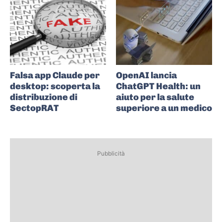
Falsa app Claude per
OpenAI lancia
desktop: scoperta la
ChatGPT Health: un
distribuzione di
aiuto per la salute
SectopRAT
superiore a un medico
Pubblicità