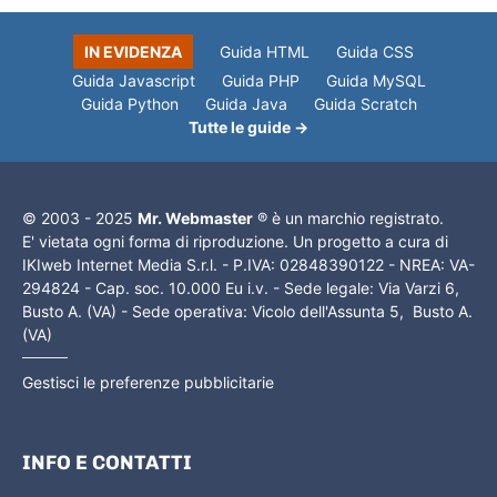
IN EVIDENZA
Guida HTML
Guida CSS
Guida Javascript
Guida PHP
Guida MySQL
Guida Python
Guida Java
Guida Scratch
Tutte le guide →
© 2003 - 2025
Mr. Webmaster
® è un marchio registrato.
E' vietata ogni forma di riproduzione. Un progetto a cura di
IKIweb Internet Media S.r.l. - P.IVA: 02848390122 - NREA: VA-
294824 - Cap. soc. 10.000 Eu i.v. - Sede legale: Via Varzi 6,
Busto A. (VA) - Sede operativa: Vicolo dell'Assunta 5, Busto A.
(VA)
Gestisci le preferenze pubblicitarie
INFO E CONTATTI