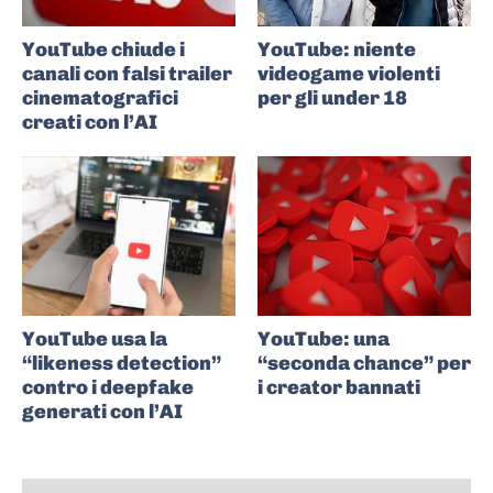
YouTube chiude i
YouTube: niente
canali con falsi trailer
videogame violenti
cinematografici
per gli under 18
creati con l’AI
YouTube usa la
YouTube: una
“likeness detection”
“seconda chance” per
contro i deepfake
i creator bannati
generati con l’AI