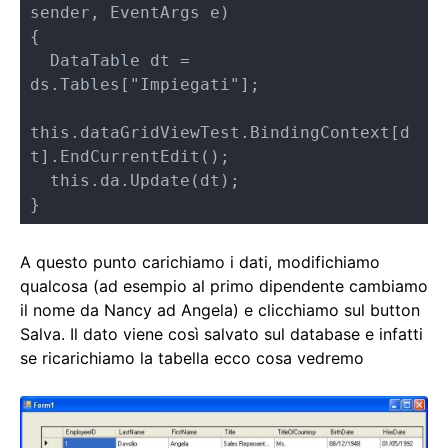
sender, EventArgs e)

{

  DataTable dt = 
ds.Tables["Impiegati"];

this.dataGridViewTest.BindingContext[d
t].EndCurrentEdit();

  this.da.Update(dt);

}
A questo punto carichiamo i dati, modifichiamo
qualcosa (ad esempio al primo dipendente cambiamo
il nome da Nancy ad Angela) e clicchiamo sul button
Salva. Il dato viene così salvato sul database e infatti
se ricarichiamo la tabella ecco cosa vedremo