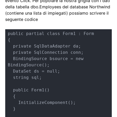
evento Click. Per popolare la nostra griglia con i dati
della tabella dbo.Employees del database Northwind
(contiene una lista di impiegati) possiamo scrivere il
seguente codice
public partial class Form1 : Form

{

  private SqlDataAdapter da;

  private SqlConnection conn;

  BindingSource bsource = new 
BindingSource();

  DataSet ds = null;

  string sql;

  public Form1()

  {

    InitializeComponent();

  }
