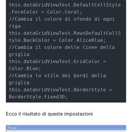
this.dataGridViewTest.DefaultCellStyle
.ForeColor = Color.Coral;

//Cambia il colore di sfondo di ogni 
riga

this.dataGridViewTest.RowsDefaultCellS
tyle.BackColor = Color.AliceBlue;

//Cambia il colore delle linee della 
griglia

this.dataGridViewTest.GridColor = 
Color.Blue;

//Cambia lo stile dei bordi della 
griglia

this.dataGridViewTest.BorderStyle = 
BorderStyle.Fixed3D;
Ecco il risultato di queste impostazioni