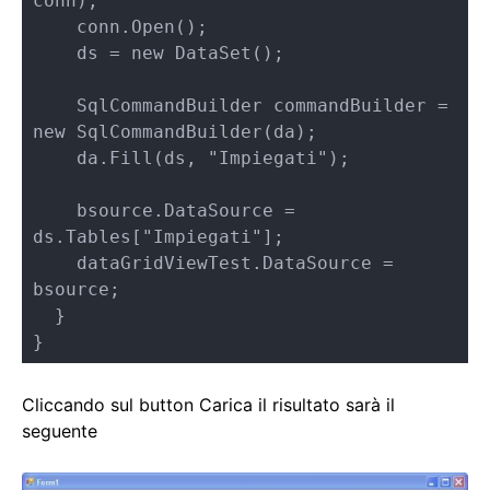
conn);

    conn.Open();

    ds = new DataSet();

    SqlCommandBuilder commandBuilder = 
new SqlCommandBuilder(da);

    da.Fill(ds, "Impiegati");

    bsource.DataSource = 
ds.Tables["Impiegati"];

    dataGridViewTest.DataSource = 
bsource;

  }

}
Cliccando sul button Carica il risultato sarà il
seguente