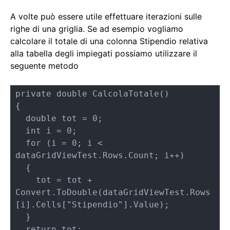
A volte può essere utile effettuare iterazioni sulle
righe di una griglia. Se ad esempio vogliamo
calcolare il totale di una colonna Stipendio relativa
alla tabella degli impiegati possiamo utilizzare il
seguente metodo
private double CalcolaTotale()

{

  double tot = 0;

  int i = 0;  

  for (i = 0; i < 
dataGridViewTest.Rows.Count; i++)

  {

    tot = tot + 
Convert.ToDouble(dataGridViewTest.Rows
[i].Cells["Stipendio"].Value);

  }

  return tot;
