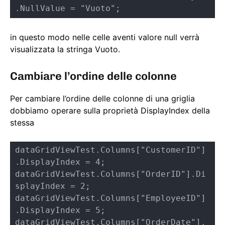
.NullValue = "Vuoto";
in questo modo nelle celle aventi valore null verrà
visualizzata la stringa Vuoto.
Cambiare l’ordine delle colonne
Per cambiare l’ordine delle colonne di una griglia
dobbiamo operare sulla proprietà DisplayIndex della
stessa
dataGridViewTest.Columns["CustomerID"]
.DisplayIndex = 4;

dataGridViewTest.Columns["OrderID"].Di
splayIndex = 2;

dataGridViewTest.Columns["EmployeeID"]
.DisplayIndex = 5;

dataGridViewTest.Columns["OrderDate"].