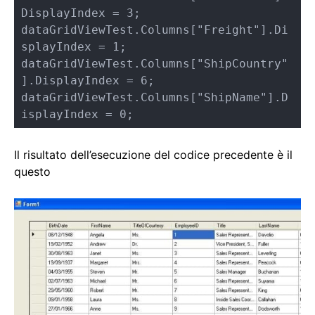
DisplayIndex = 3;

dataGridViewTest.Columns["Freight"].Di
splayIndex = 1;

dataGridViewTest.Columns["ShipCountry"
].DisplayIndex = 6;

dataGridViewTest.Columns["ShipName"].D
isplayIndex = 0;
Il risultato dell’esecuzione del codice precedente è il
questo