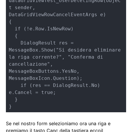
dataGridViewTest_UserDeletingRow(objec
t sender, 

DataGridViewRowCancelEventArgs e)

{

  if (!e.Row.IsNewRow)

  {

    DialogResult res = 
MessageBox.Show("Si desidera eliminare 
la riga corrente?", "Conferma di 
cancellazione", 
MessageBoxButtons.YesNo, 
MessageBoxIcon.Question);

    if (res == DialogResult.No) 
e.Cancel = true;

  }

}
Se nel nostro form selezioniamo ora una riga e
premiamo il tasto Canc della tastiera eccoil