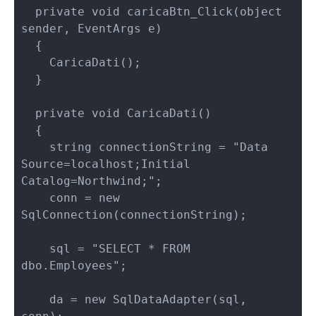
  private void caricaBtn_Click(object 
sender, EventArgs e)

  {

    CaricaDati();

  }

  private void CaricaDati()

  {

    string connectionString = "Data 
Source=localhost;Initial 
Catalog=Northwind;";

    conn = new 
SqlConnection(connectionString);

    sql = "SELECT * FROM 
dbo.Employees";

    da = new SqlDataAdapter(sql, 