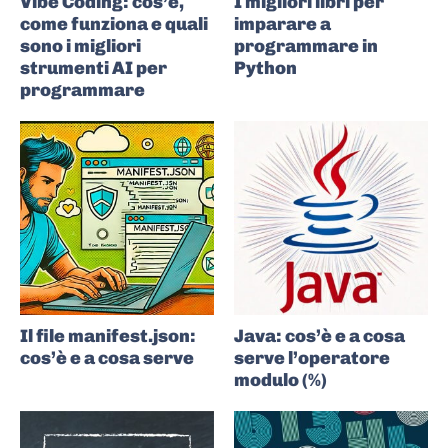
Vibe Coding: cos’è,
I migliori libri per
come funziona e quali
imparare a
sono i migliori
programmare in
strumenti AI per
Python
programmare
Il file manifest.json:
Java: cos’è e a cosa
cos’è e a cosa serve
serve l’operatore
modulo (%)