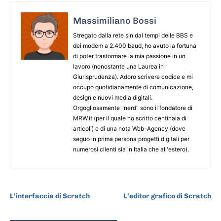
Massimiliano Bossi
Stregato dalla rete sin dai tempi delle BBS e
dei modem a 2.400 baud, ho avuto la fortuna
di poter trasformare la mia passione in un
lavoro (nonostante una Laurea in
Giurisprudenza). Adoro scrivere codice e mi
occupo quotidianamente di comunicazione,
design e nuovi media digitali.
Orgogliosamente "nerd" sono il fondatore di
MRW.it (per il quale ho scritto centinaia di
articoli) e di una nota Web-Agency (dove
seguo in prima persona progetti digitali per
numerosi clienti sia in Italia che all'estero).
ARTICOLO PRECEDENTE
ARTICOLO SUCCESSIVO
L’interfaccia di Scratch
L’editor grafico di Scratch