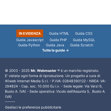
IN EVIDENZA
Guida HTML
Guida CSS
Guida Javascript
Guida PHP
Guida MySQL
Guida Python
Guida Java
Guida Scratch
Tutte le guide →
© 2003 - 2025
Mr. Webmaster
® è un marchio registrato.
E' vietata ogni forma di riproduzione. Un progetto a cura di
IKIweb Internet Media S.r.l. - P.IVA: 02848390122 - NREA: VA-
294824 - Cap. soc. 10.000 Eu i.v. - Sede legale: Via Varzi 6,
Busto A. (VA) - Sede operativa: Vicolo dell'Assunta 5, Busto A.
(VA)
Gestisci le preferenze pubblicitarie