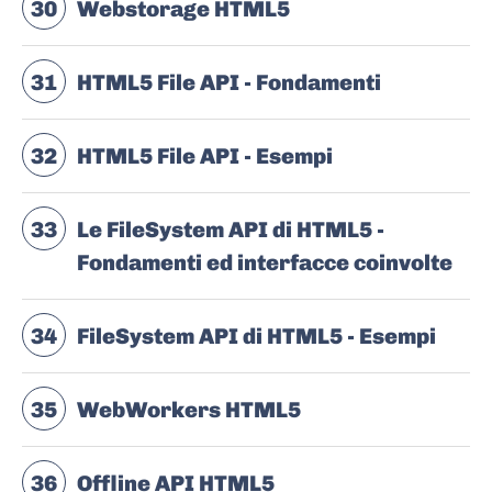
30
Webstorage HTML5
31
HTML5 File API - Fondamenti
32
HTML5 File API - Esempi
33
Le FileSystem API di HTML5 -
Fondamenti ed interfacce coinvolte
34
FileSystem API di HTML5 - Esempi
35
WebWorkers HTML5
36
Offline API HTML5