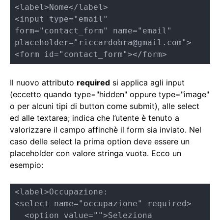
<label>Nome</label>

<input type="email" 
form="contact_form" name="email" 
placeholder="riccardobra@gmail.com">

<form id="contact_form"></form>
Il nuovo attributo
required
si applica agli input
(eccetto quando type="hidden" oppure type="image"
o per alcuni tipi di button come submit), alle select
ed alle textarea; indica che l’utente è tenuto a
valorizzare il campo affinchè il form sia inviato. Nel
caso delle select la prima option deve essere un
placeholder con valore stringa vuota. Ecco un
esempio:
<label>Occupazione: 

<select name="occupazione" required>

  <option value="">Seleziona
