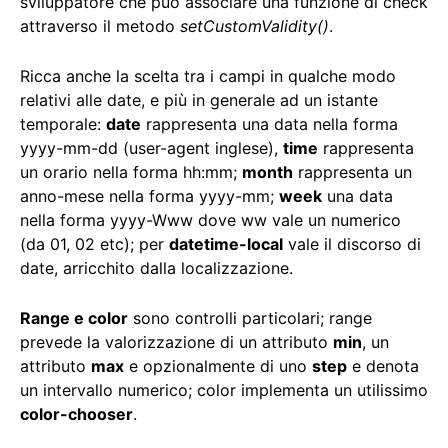
sviluppatore che può associare una funzione di check
attraverso il metodo
setCustomValidity()
.
Ricca anche la scelta tra i campi in qualche modo
relativi alle date, e più in generale ad un istante
temporale:
date
rappresenta una data nella forma
yyyy-mm-dd (user-agent inglese),
time
rappresenta
un orario nella forma hh:mm;
month
rappresenta un
anno-mese nella forma yyyy-mm;
week
una data
nella forma yyyy-Www dove ww vale un numerico
(da 01, 02 etc); per
datetime-local
vale il discorso di
date, arricchito dalla localizzazione.
Range e color
sono controlli particolari; range
prevede la valorizzazione di un attributo
min
, un
attributo
max
e opzionalmente di uno
step
e denota
un intervallo numerico; color implementa un utilissimo
color-chooser
.