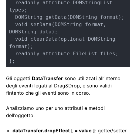
  readonly attribute DOMStringList 
types;

  DOMString getData(DOMString format);

  void setData(DOMString format, 
DOMString data);

  void clearData(optional DOMString 
format);

  readonly attribute FileList files;

};
Gli oggetti
DataTransfer
sono utilizzati all’interno
degli eventi legati al Drag&Drop, e sono validi
fintanto che gli eventi sono in corso.
Analizziamo uno per uno attributi e metodi
dell’oggetto:
dataTransfer.dropEffect [ = value ]
: getter/setter