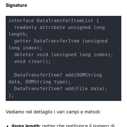
Signature
interface DataTransferItemList {

  readonly attribute unsigned long 
length;

  getter DataTransferItem (unsigned 
long index);

  deleter void (unsigned long index);

  void clear();

  DataTransferItem? add(DOMString 
data, DOMString type);

  DataTransferItem? add(File data);

};
Vediamo nel dettaglio i vari campi e metodi:
items.length
: getter che restituisce il numero di