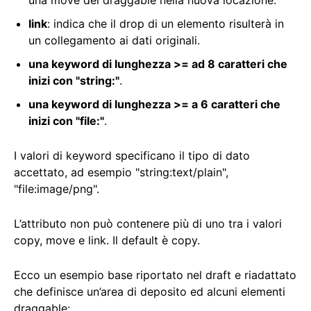
una move del draggable nella nuova locazione.
link
: indica che il drop di un elemento risulterà in
un collegamento ai dati originali.
una keyword di lunghezza >= ad 8 caratteri che
inizi con "string:"
.
una keyword di lunghezza >= a 6 caratteri che
inizi con "file:"
.
I valori di keyword specificano il tipo di dato
accettato, ad esempio "string:text/plain",
"file:image/png".
L’attributo non può contenere più di uno tra i valori
copy, move e link. Il default è copy.
Ecco un esempio base riportato nel draft e riadattato
che definisce un’area di deposito ed alcuni elementi
draggable: