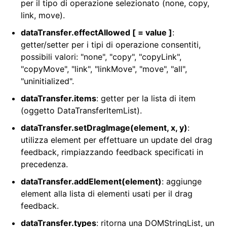
per il tipo di operazione selezionato (none, copy,
link, move).
dataTransfer.effectAllowed [ = value ]
:
getter/setter per i tipi di operazione consentiti,
possibili valori: "none", "copy", "copyLink",
"copyMove", "link", "linkMove", "move", "all",
"uninitialized".
dataTransfer.items
: getter per la lista di item
(oggetto DataTransferItemList).
dataTransfer.setDragImage(element, x, y)
:
utilizza element per effettuare un update del drag
feedback, rimpiazzando feedback specificati in
precedenza.
dataTransfer.addElement(element)
: aggiunge
element alla lista di elementi usati per il drag
feedback.
dataTransfer.types
: ritorna una DOMStringList, un