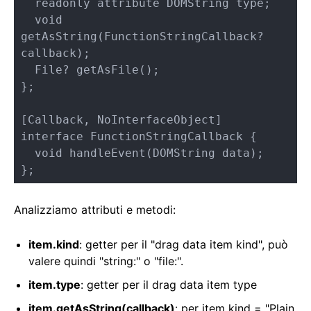
  readonly attribute DOMString type;

  void 
getAsString(FunctionStringCallback? 
callback);

  File? getAsFile();

};

[Callback, NoInterfaceObject]

interface FunctionStringCallback {

  void handleEvent(DOMString data);

};
Analizziamo attributi e metodi:
item.kind
: getter per il "drag data item kind", può
valere quindi "string:" o "file:".
item.type
: getter per il drag data item type
item.getAsString(callback)
: per item kind = "Plain