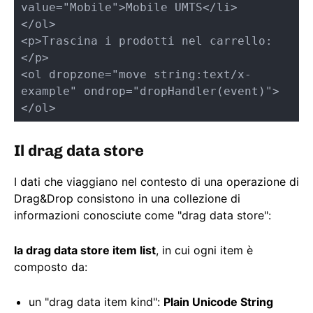
value="Mobile">Mobile UMTS</li>

</ol>

<p>Trascina i prodotti nel carrello:
</p>

<ol dropzone="move string:text/x-
example" ondrop="dropHandler(event)">
</ol>
Il drag data store
I dati che viaggiano nel contesto di una operazione di
Drag&Drop consistono in una collezione di
informazioni conosciute come "drag data store":
la drag data store item list
, in cui ogni item è
composto da:
un "drag data item kind":
Plain Unicode String