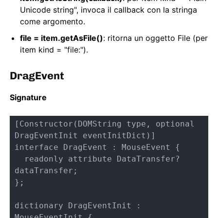
Unicode string", invoca il callback con la stringa
come argomento.
file = item.getAsFile()
: ritorna un oggetto File (per
item kind = "file:").
DragEvent
Signature
[Constructor(DOMString type, optional 
DragEventInit eventInitDict)]

interface DragEvent : MouseEvent {

  readonly attribute DataTransfer? 
dataTransfer;

};

dictionary DragEventInit : 
MouseEventInit {
