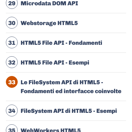
29
Microdata DOM API
30
Webstorage HTML5
31
HTML5 File API - Fondamenti
32
HTML5 File API - Esempi
33
Le FileSystem API di HTML5 -
Fondamenti ed interfacce coinvolte
34
FileSystem API di HTML5 - Esempi
35
WebWorkers HTML5