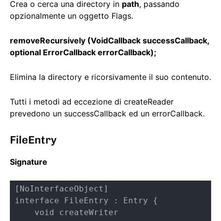
Crea o cerca una directory in
path
, passando
opzionalmente un oggetto Flags.
removeRecursively (VoidCallback successCallback,
optional ErrorCallback errorCallback);
Elimina la directory e ricorsivamente il suo contenuto.
Tutti i metodi ad eccezione di createReader
prevedono un successCallback ed un errorCallback.
FileEntry
Signature
[NoInterfaceObject]

interface FileEntry : Entry {

    void createWriter 