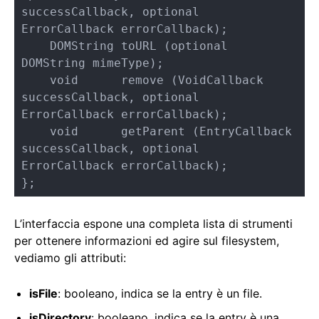
successCallback, optional 
ErrorCallback errorCallback);

    DOMString toURL (optional 
DOMString mimeType);

    void      remove (VoidCallback 
successCallback, optional 
ErrorCallback errorCallback);

    void      getParent (EntryCallback 
successCallback, optional 
ErrorCallback errorCallback);

};
L’interfaccia espone una completa lista di strumenti
per ottenere informazioni ed agire sul filesystem,
vediamo gli attributi:
isFile
: booleano, indica se la entry è un file.
isDirectory
: booleano, indica se la entry è una