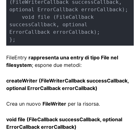
(FileWriterCallback successCallback, 
optional ErrorCallback errorCallback);

    void file (FileCallback 
successCallback, optional 
ErrorCallback errorCallback);

};
FileEntry
rappresenta una entry di tipo File nel
filesystem
; espone due metodi:
createWriter (FileWriterCallback successCallback,
optional ErrorCallback errorCallback)
Crea un nuovo
FileWriter
per la risorsa.
void file (FileCallback successCallback, optional
ErrorCallback errorCallback)