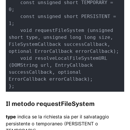
    const unsigned short TEMPORARY = 
0;

    const unsigned short PERSISTENT = 
1;

    void requestFileSystem (unsigned 
short type, unsigned long long size, 
FileSystemCallback successCallback, 
optional ErrorCallback errorCallback);

    void resolveLocalFileSystemURL 
(DOMString url, EntryCallback 
successCallback, optional 
ErrorCallback errorCallback);

};
Il metodo requestFileSystem
type
indica se la richiesta sia per il salvataggio
persistente o temporaneo (PERSISTENT o