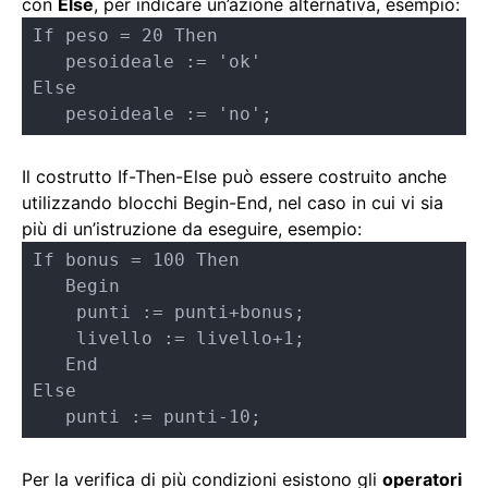
con
Else
, per indicare un’azione alternativa, esempio:
If peso = 20 Then 

   pesoideale := 'ok'

Else

Il costrutto If-Then-Else può essere costruito anche
utilizzando blocchi Begin-End, nel caso in cui vi sia
più di un’istruzione da eseguire, esempio:
If bonus = 100 Then

   Begin 

    punti := punti+bonus;

    livello := livello+1;

   End

Else

   punti := punti-10;
Per la verifica di più condizioni esistono gli
operatori