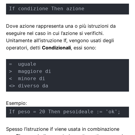
If condizione Then azione
Dove azione rappresenta una o più istruzioni da
eseguire nel caso in cui l’azione si verifichi.
Unitamente all’istruzione If, vengono usati degli
operatori, detti
Condizionali
, essi sono:
=  uguale

>  maggiore di

<  minore di

<> diverso da
Esempio:
If peso = 20 Then pesoideale := 'ok';
Spesso l’istruzione if viene usata in combinazione