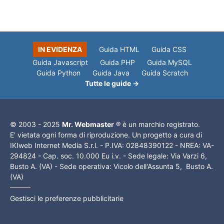
IN EVIDENZA
Guida HTML
Guida CSS
Guida Javascript
Guida PHP
Guida MySQL
Guida Python
Guida Java
Guida Scratch
Tutte le guide →
© 2003 - 2025
Mr. Webmaster
® è un marchio registrato.
E' vietata ogni forma di riproduzione. Un progetto a cura di
IKIweb Internet Media S.r.l. - P.IVA: 02848390122 - NREA: VA-
294824 - Cap. soc. 10.000 Eu i.v. - Sede legale: Via Varzi 6,
Busto A. (VA) - Sede operativa: Vicolo dell'Assunta 5, Busto A.
(VA)
Gestisci le preferenze pubblicitarie