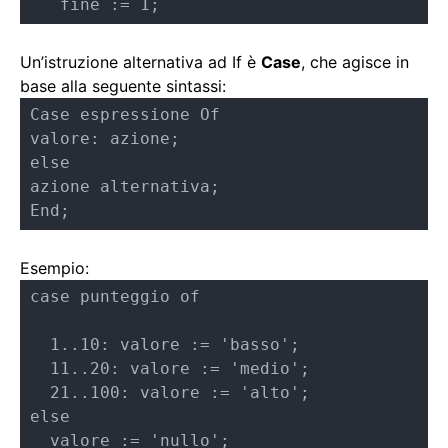
   fine := 1;
Un’istruzione alternativa ad If è
Case
, che agisce in
base alla seguente sintassi:
Case espressione Of

valore: azione;

else

azione alternativa;

End;
Esempio:
case punteggio of

  1..10: valore := 'basso';

  11..20: valore := 'medio';

  21..100: valore := 'alto';

else

  valore := 'nullo';
