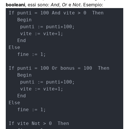
booleani
, essi sono:
And
,
Or
e
Not
. Esempio:
If punti = 100 And vite > 0  Then

   Begin 

    punti := punti+100;

    vite := vite+1;

   End

Else

   fine := 1;

If punti = 100 Or bonus = 100  Then

   Begin 

    punti := punti+100;

    vite := vite+1;

   End

Else

   fine := 1;

If vite Not > 0  Then
