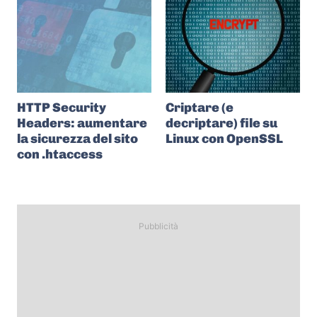
HTTP Security
Criptare (e
Headers: aumentare
decriptare) file su
la sicurezza del sito
Linux con OpenSSL
con .htaccess
Pubblicità