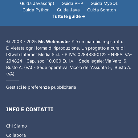
Guida Javascript
Guida PHP
Guida MySQL
Guida Python
Guida Java
Guida Scratch
Tutte le guide →
© 2003 - 2025
Mr. Webmaster
® è un marchio registrato.
E' vietata ogni forma di riproduzione. Un progetto a cura di
IKIweb Internet Media S.r.l. - P.IVA: 02848390122 - NREA: VA-
294824 - Cap. soc. 10.000 Eu i.v. - Sede legale: Via Varzi 6,
Busto A. (VA) - Sede operativa: Vicolo dell'Assunta 5, Busto A.
(VA)
Gestisci le preferenze pubblicitarie
INFO E CONTATTI
Chi Siamo
Collabora