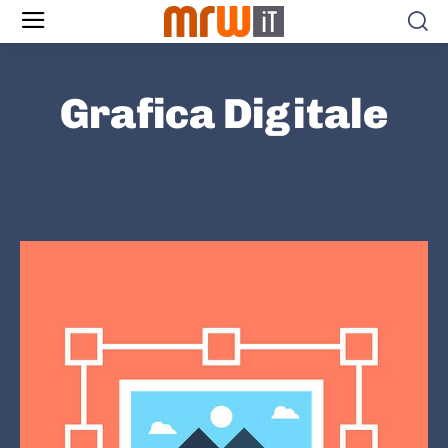
Grafica Digitale
AUDIO E VIDEO
FONT
SCUOLA DIGITALE
SOFTWARE E APP
WEB APPS