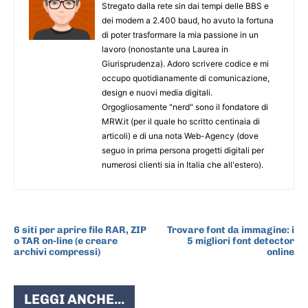
Stregato dalla rete sin dai tempi delle BBS e
dei modem a 2.400 baud, ho avuto la fortuna
di poter trasformare la mia passione in un
lavoro (nonostante una Laurea in
Giurisprudenza). Adoro scrivere codice e mi
occupo quotidianamente di comunicazione,
design e nuovi media digitali.
Orgogliosamente "nerd" sono il fondatore di
MRW.it (per il quale ho scritto centinaia di
articoli) e di una nota Web-Agency (dove
seguo in prima persona progetti digitali per
numerosi clienti sia in Italia che all'estero).
ARTICOLO PRECEDENTE
ARTICOLO SUCCESSIVO
6 siti per aprire file RAR, ZIP
Trovare font da immagine: i
o TAR on-line (e creare
5 migliori font detector
archivi compressi)
online
LEGGI ANCHE...