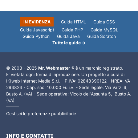
IN EVIDENZA
Guida HTML
Guida CSS
Guida Javascript
Guida PHP
Guida MySQL
Guida Python
Guida Java
Guida Scratch
Tutte le guide →
© 2003 - 2025
Mr. Webmaster
® è un marchio registrato.
E' vietata ogni forma di riproduzione. Un progetto a cura di
IKIweb Internet Media S.r.l. - P.IVA: 02848390122 - NREA: VA-
294824 - Cap. soc. 10.000 Eu i.v. - Sede legale: Via Varzi 6,
Busto A. (VA) - Sede operativa: Vicolo dell'Assunta 5, Busto A.
(VA)
Gestisci le preferenze pubblicitarie
INFO E CONTATTI