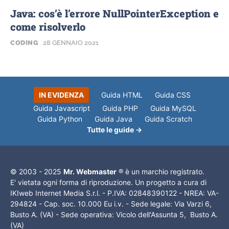
Java: cos’è l’errore NullPointerException e
come risolverlo
CODING
28 GENNAIO 2021
IN EVIDENZA
Guida HTML
Guida CSS
Guida Javascript
Guida PHP
Guida MySQL
Guida Python
Guida Java
Guida Scratch
Tutte le guide →
© 2003 - 2025
Mr. Webmaster
® è un marchio registrato.
E' vietata ogni forma di riproduzione. Un progetto a cura di
IKIweb Internet Media S.r.l. - P.IVA: 02848390122 - NREA: VA-
294824 - Cap. soc. 10.000 Eu i.v. - Sede legale: Via Varzi 6,
Busto A. (VA) - Sede operativa: Vicolo dell'Assunta 5, Busto A.
(VA)