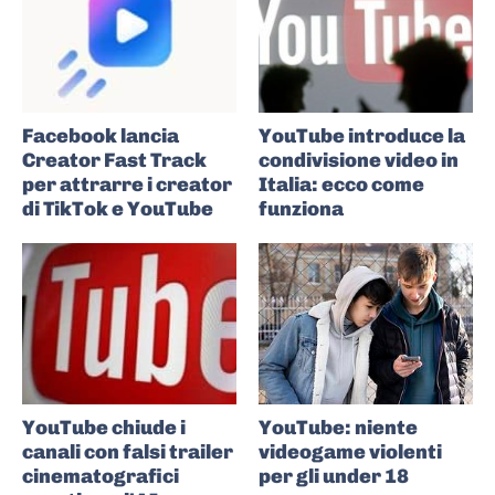
Facebook lancia
YouTube introduce la
Creator Fast Track
condivisione video in
per attrarre i creator
Italia: ecco come
di TikTok e YouTube
funziona
YouTube chiude i
YouTube: niente
canali con falsi trailer
videogame violenti
cinematografici
per gli under 18