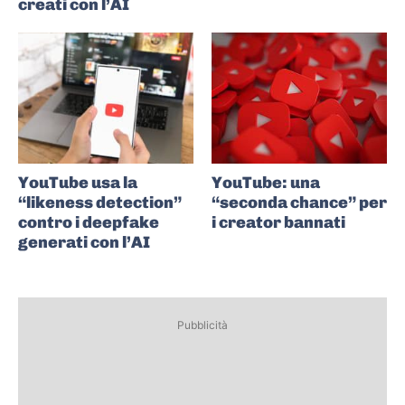
creati con l’AI
YouTube usa la
YouTube: una
“likeness detection”
“seconda chance” per
contro i deepfake
i creator bannati
generati con l’AI
Pubblicità