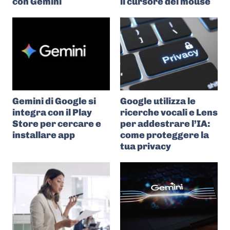
con Gemini
il cursore del mouse
Gemini di Google si
Google utilizza le
integra con il Play
ricerche vocali e Lens
Store per cercare e
per addestrare l’IA:
installare app
come proteggere la
tua privacy