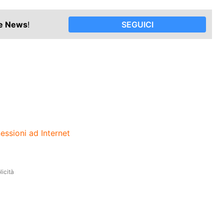
le News
!
SEGUICI
essioni ad Internet
icità