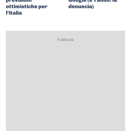
previsioni
Google (e Yahoo! la
ottimistiche per
denuncia)
l’italia
Pubblicità