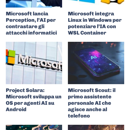
Microsoft lancia
Microsoft integra
Perception, l’AI per
Linux in Windows per
contrastare gli
potenziare l’IA con
attacchi informatici
WSL Container
Project Solara:
Microsoft Scout: il
Microsoft sviluppa un
primo assistente
OS per agenti AI su
personale AI che
Android
agisce anche al
telefono