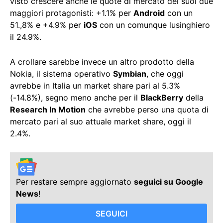
visto crescere anche le quote di mercato dei suoi due
maggiori protagonisti: +1.1% per
Android
con un
51.,8% e +4.9% per
iOS
con un comunque lusinghiero
il 24.9%.
A crollare sarebbe invece un altro prodotto della
Nokia, il sistema operativo
Symbian
, che oggi
avrebbe in Italia un market share pari al 5.3%
(-14.8%), segno meno anche per il
BlackBerry
della
Research In Motion
che avrebbe perso una quota di
mercato pari al suo attuale market share, oggi il
2.4%.
Per restare sempre aggiornato
seguici su Google
News
!
SEGUICI