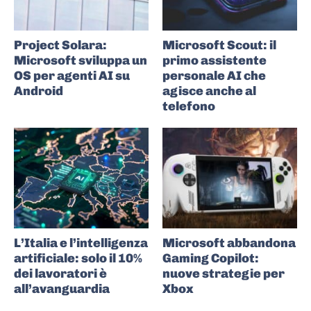
Project Solara:
Microsoft Scout: il
Microsoft sviluppa un
primo assistente
OS per agenti AI su
personale AI che
Android
agisce anche al
telefono
L’Italia e l’intelligenza
Microsoft abbandona
artificiale: solo il 10%
Gaming Copilot:
dei lavoratori è
nuove strategie per
all’avanguardia
Xbox