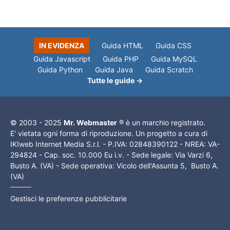
IN EVIDENZA
Guida HTML
Guida CSS
Guida Javascript
Guida PHP
Guida MySQL
Guida Python
Guida Java
Guida Scratch
Tutte le guide →
© 2003 - 2025
Mr. Webmaster
® è un marchio registrato.
E' vietata ogni forma di riproduzione. Un progetto a cura di
IKIweb Internet Media S.r.l. - P.IVA: 02848390122 - NREA: VA-
294824 - Cap. soc. 10.000 Eu i.v. - Sede legale: Via Varzi 6,
Busto A. (VA) - Sede operativa: Vicolo dell'Assunta 5, Busto A.
(VA)
Gestisci le preferenze pubblicitarie