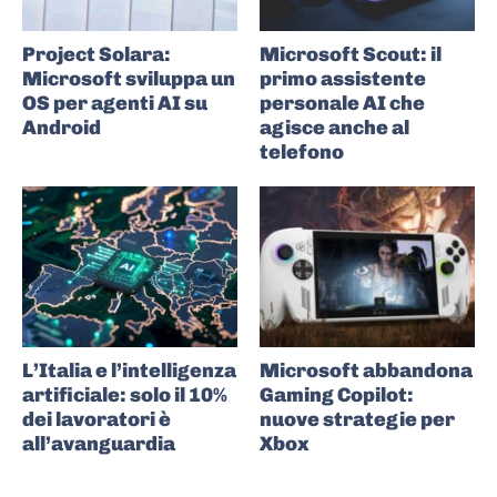
Project Solara:
Microsoft Scout: il
Microsoft sviluppa un
primo assistente
OS per agenti AI su
personale AI che
Android
agisce anche al
telefono
L’Italia e l’intelligenza
Microsoft abbandona
artificiale: solo il 10%
Gaming Copilot:
dei lavoratori è
nuove strategie per
all’avanguardia
Xbox