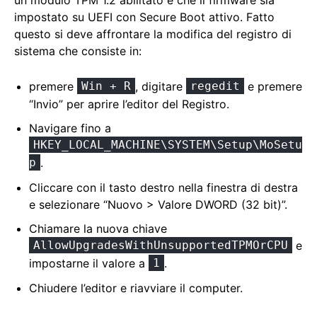
impostato su UEFI con Secure Boot attivo. Fatto
questo si deve affrontare la modifica del registro di
sistema che consiste in:
premere
Win + R
, digitare
regedit
e premere
“Invio” per aprire l’editor del Registro.
Navigare fino a
HKEY_LOCAL_MACHINE\SYSTEM\Setup\MoSetu
p
.
Cliccare con il tasto destro nella finestra di destra
e selezionare “Nuovo > Valore DWORD (32 bit)”.
Chiamare la nuova chiave
AllowUpgradesWithUnsupportedTPMOrCPU
e
impostarne il valore a
1
.
Chiudere l’editor e riavviare il computer.