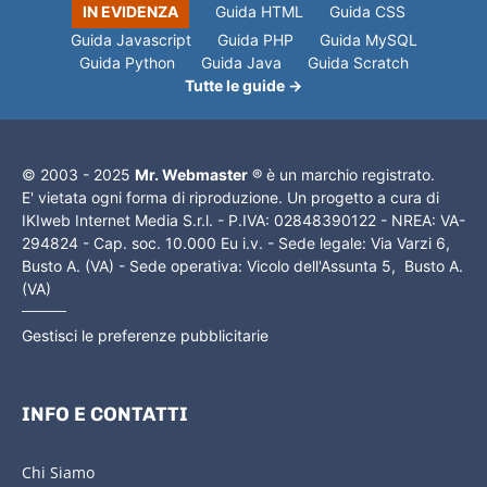
IN EVIDENZA
Guida HTML
Guida CSS
Guida Javascript
Guida PHP
Guida MySQL
Guida Python
Guida Java
Guida Scratch
Tutte le guide →
© 2003 - 2025
Mr. Webmaster
® è un marchio registrato.
E' vietata ogni forma di riproduzione. Un progetto a cura di
IKIweb Internet Media S.r.l. - P.IVA: 02848390122 - NREA: VA-
294824 - Cap. soc. 10.000 Eu i.v. - Sede legale: Via Varzi 6,
Busto A. (VA) - Sede operativa: Vicolo dell'Assunta 5, Busto A.
(VA)
Gestisci le preferenze pubblicitarie
INFO E CONTATTI
Chi Siamo