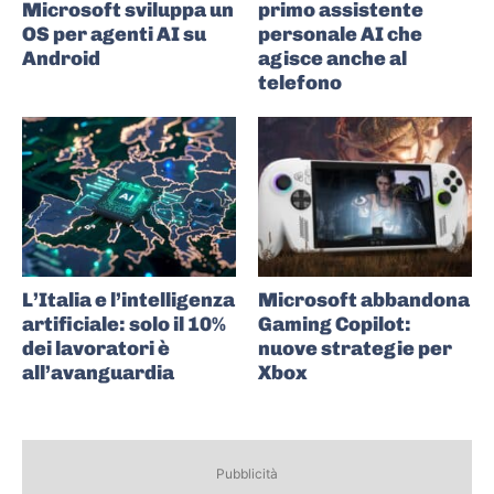
Microsoft sviluppa un
primo assistente
OS per agenti AI su
personale AI che
Android
agisce anche al
telefono
L’Italia e l’intelligenza
Microsoft abbandona
artificiale: solo il 10%
Gaming Copilot:
dei lavoratori è
nuove strategie per
all’avanguardia
Xbox
Pubblicità