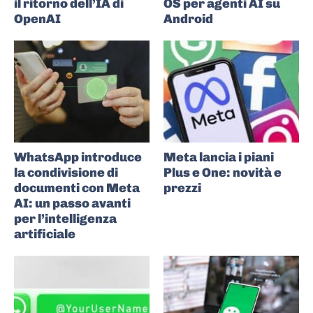
il ritorno dell’IA di
OS per agenti AI su
OpenAI
Android
WhatsApp introduce
Meta lancia i piani
la condivisione di
Plus e One: novità e
documenti con Meta
prezzi
AI: un passo avanti
per l’intelligenza
artificiale