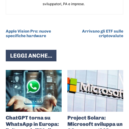
sviluppatori, PA e imprese.
ARTICOLO PRECEDENTE
ARTICOLO SUCCESSIVO
Apple Vision Pro: nuove
Arrivano gli ETF sulle
specifiche hardware
criptovalute
LEGGI ANCHE...
ChatGPT torna su
Project Solara:
WhatsApp in Europa:
Microsoft sviluppa un