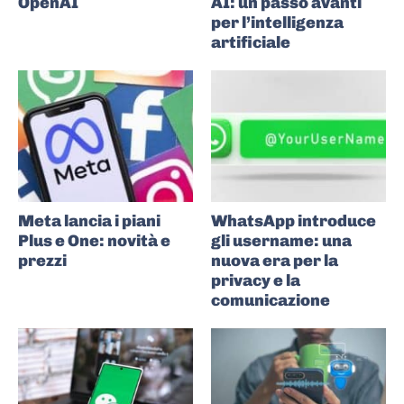
OpenAI
AI: un passo avanti
per l’intelligenza
artificiale
Meta lancia i piani
WhatsApp introduce
Plus e One: novità e
gli username: una
prezzi
nuova era per la
privacy e la
comunicazione