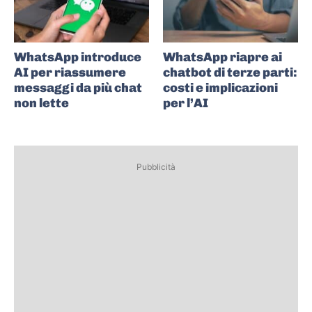
WhatsApp introduce
WhatsApp riapre ai
AI per riassumere
chatbot di terze parti:
messaggi da più chat
costi e implicazioni
non lette
per l’AI
Pubblicità