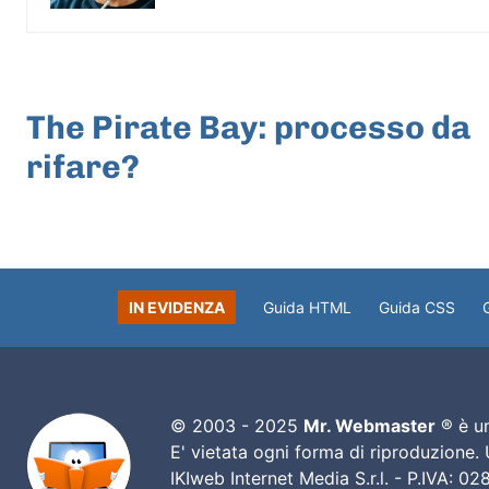
ARTICOLO PRECEDENTE
The Pirate Bay: processo da
rifare?
IN EVIDENZA
Guida HTML
Guida CSS
© 2003 - 2025
Mr. Webmaster
® è un
E' vietata ogni forma di riproduzione.
IKIweb Internet Media S.r.l. - P.IVA: 