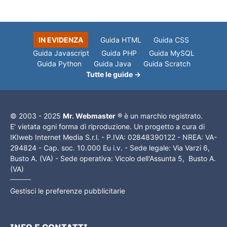
IN EVIDENZA
Guida HTML
Guida CSS
Guida Javascript
Guida PHP
Guida MySQL
Guida Python
Guida Java
Guida Scratch
Tutte le guide →
© 2003 - 2025
Mr. Webmaster
® è un marchio registrato.
E' vietata ogni forma di riproduzione. Un progetto a cura di
IKIweb Internet Media S.r.l. - P.IVA: 02848390122 - NREA: VA-
294824 - Cap. soc. 10.000 Eu i.v. - Sede legale: Via Varzi 6,
Busto A. (VA) - Sede operativa: Vicolo dell'Assunta 5, Busto A.
(VA)
Gestisci le preferenze pubblicitarie