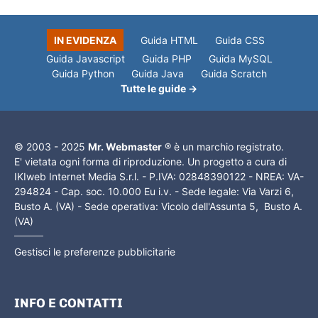
IN EVIDENZA
Guida HTML
Guida CSS
Guida Javascript
Guida PHP
Guida MySQL
Guida Python
Guida Java
Guida Scratch
Tutte le guide →
© 2003 - 2025
Mr. Webmaster
® è un marchio registrato.
E' vietata ogni forma di riproduzione. Un progetto a cura di
IKIweb Internet Media S.r.l. - P.IVA: 02848390122 - NREA: VA-
294824 - Cap. soc. 10.000 Eu i.v. - Sede legale: Via Varzi 6,
Busto A. (VA) - Sede operativa: Vicolo dell'Assunta 5, Busto A.
(VA)
Gestisci le preferenze pubblicitarie
INFO E CONTATTI