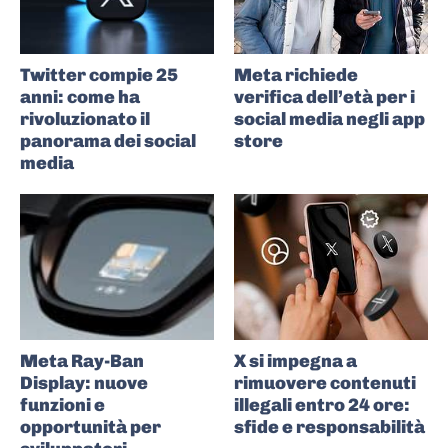
Twitter compie 25
Meta richiede
anni: come ha
verifica dell’età per i
rivoluzionato il
social media negli app
panorama dei social
store
media
Meta Ray-Ban
X si impegna a
Display: nuove
rimuovere contenuti
funzioni e
illegali entro 24 ore:
opportunità per
sfide e responsabilità