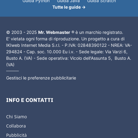
Guida Python
Guida Java
Guida Scratch
Tutte le guide →
© 2003 - 2025
Mr. Webmaster
® è un marchio registrato.
E' vietata ogni forma di riproduzione. Un progetto a cura di
IKIweb Internet Media S.r.l. - P.IVA: 02848390122 - NREA: VA-
294824 - Cap. soc. 10.000 Eu i.v. - Sede legale: Via Varzi 6,
Busto A. (VA) - Sede operativa: Vicolo dell'Assunta 5, Busto A.
(VA)
Gestisci le preferenze pubblicitarie
INFO E CONTATTI
Chi Siamo
Collabora
Pubblicità