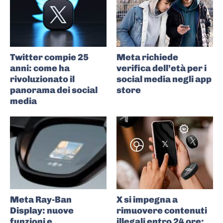
Twitter compie 25
Meta richiede
anni: come ha
verifica dell’età per i
rivoluzionato il
social media negli app
panorama dei social
store
media
Meta Ray-Ban
X si impegna a
Display: nuove
rimuovere contenuti
funzioni e
illegali entro 24 ore: