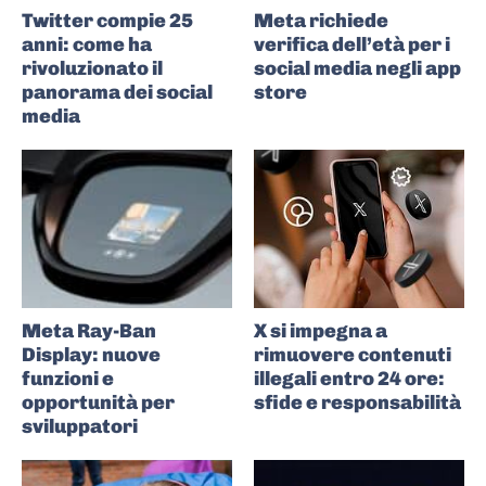
Twitter compie 25
Meta richiede
anni: come ha
verifica dell’età per i
rivoluzionato il
social media negli app
panorama dei social
store
media
Meta Ray-Ban
X si impegna a
Display: nuove
rimuovere contenuti
funzioni e
illegali entro 24 ore:
opportunità per
sfide e responsabilità
sviluppatori