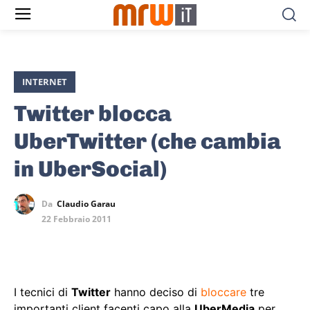
INTERNET
Twitter blocca
UberTwitter (che cambia
in UberSocial)
Da
Claudio Garau
22 Febbraio 2011
I tecnici di
Twitter
hanno deciso di
bloccare
tre
importanti client facenti capo alla
UberMedia
per