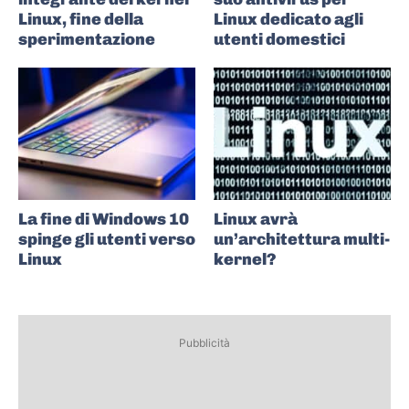
Linux, fine della
Linux dedicato agli
sperimentazione
utenti domestici
La fine di Windows 10
Linux avrà
spinge gli utenti verso
un’architettura multi-
Linux
kernel?
Pubblicità