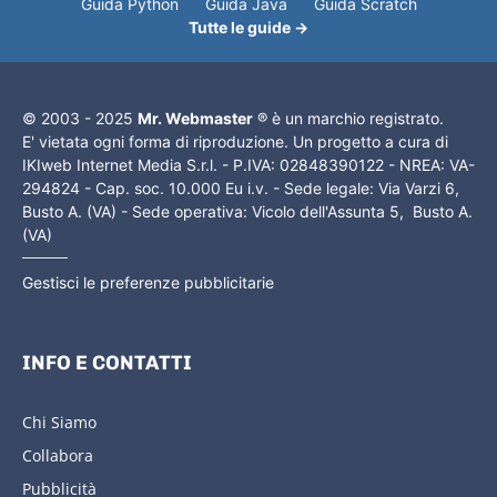
Guida Python
Guida Java
Guida Scratch
Tutte le guide →
© 2003 - 2025
Mr. Webmaster
® è un marchio registrato.
E' vietata ogni forma di riproduzione. Un progetto a cura di
IKIweb Internet Media S.r.l. - P.IVA: 02848390122 - NREA: VA-
294824 - Cap. soc. 10.000 Eu i.v. - Sede legale: Via Varzi 6,
Busto A. (VA) - Sede operativa: Vicolo dell'Assunta 5, Busto A.
(VA)
Gestisci le preferenze pubblicitarie
INFO E CONTATTI
Chi Siamo
Collabora
Pubblicità