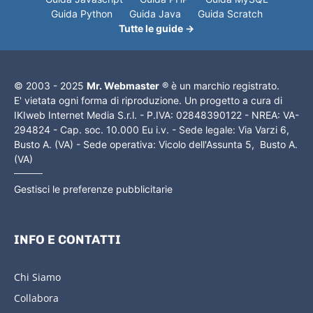
Guida Python
Guida Java
Guida Scratch
Tutte le guide →
© 2003 - 2025
Mr. Webmaster
® è un marchio registrato.
E' vietata ogni forma di riproduzione. Un progetto a cura di
IKIweb Internet Media S.r.l. - P.IVA: 02848390122 - NREA: VA-
294824 - Cap. soc. 10.000 Eu i.v. - Sede legale: Via Varzi 6,
Busto A. (VA) - Sede operativa: Vicolo dell'Assunta 5, Busto A.
(VA)
Gestisci le preferenze pubblicitarie
INFO E CONTATTI
Chi Siamo
Collabora