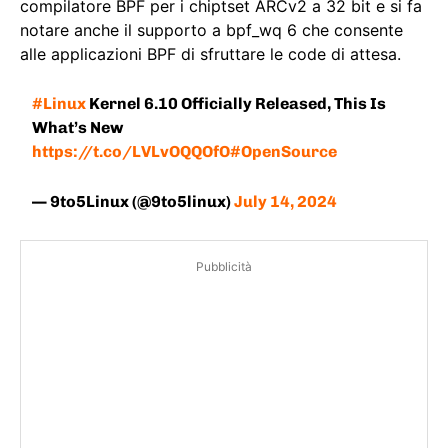
compilatore BPF per i chiptset ARCv2 a 32 bit e si fa
notare anche il supporto a bpf_wq 6 che consente
alle applicazioni BPF di sfruttare le code di attesa.
#Linux
Kernel 6.10 Officially Released, This Is
What’s New
https://t.co/LVLvOQQOfO
#OpenSource
— 9to5Linux (@9to5linux)
July 14, 2024
Pubblicità