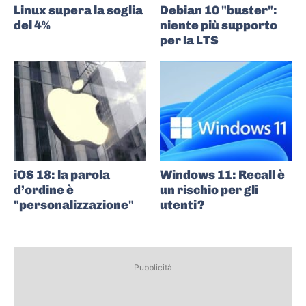
Linux supera la soglia
Debian 10 "buster":
del 4%
niente più supporto
per la LTS
iOS 18: la parola
Windows 11: Recall è
d’ordine è
un rischio per gli
"personalizzazione"
utenti?
Pubblicità