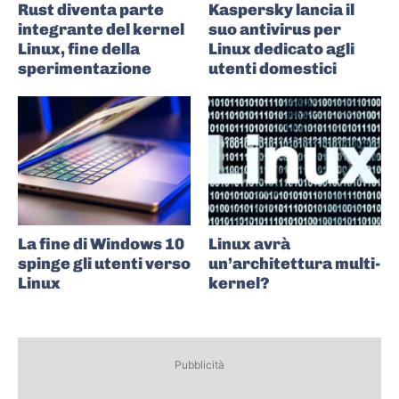
Rust diventa parte
Kaspersky lancia il
integrante del kernel
suo antivirus per
Linux, fine della
Linux dedicato agli
sperimentazione
utenti domestici
La fine di Windows 10
Linux avrà
spinge gli utenti verso
un’architettura multi-
Linux
kernel?
Pubblicità