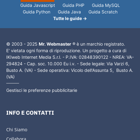
Guida Javascript
Guida PHP
Guida MySQL
Guida Python
Guida Java
Guida Scratch
Tutte le guide →
© 2003 - 2025
Mr. Webmaster
® è un marchio registrato.
E' vietata ogni forma di riproduzione. Un progetto a cura di
IKIweb Internet Media S.r.l. - P.IVA: 02848390122 - NREA: VA-
294824 - Cap. soc. 10.000 Eu i.v. - Sede legale: Via Varzi 6,
Busto A. (VA) - Sede operativa: Vicolo dell'Assunta 5, Busto A.
(VA)
Gestisci le preferenze pubblicitarie
INFO E CONTATTI
Chi Siamo
Collabora