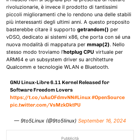
rivoluzionarie, è invece il prodotto di tantissimi
piccoli miglioramenti che lo rendono una delle stabili
più interessanti degli ultimi anni. A questo proposito
basterebbe citare il supporto
getrandom()
per
vDSO, dedicato ai sistemi x86, che porta con sé una
nuova modalità di mappatura per
mmap(2)
. Nello
stesso modo troviamo l’
hotplug CPU
virtuale per
ARM64 e un subsystem driver su architetture
Qualcomm e tecnologie WLAN e Bluetooth.
GNU Linux-Libre 6.11 Kernel Released for
Software Freedom Lovers
https://t.co/uAuOFdmvNN
#Linux
#OpenSource
pic.twitter.com/VsMzkDktPU
— 9to5Linux (@9to5linux)
September 16, 2024
Pubblicità