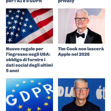
per l’AI e il GDPR
privacy
Nuove regole per
Tim Cook non lascerà
l’ingresso negli USA:
Apple nel 2026
obbligo di fornire i
dati social degli ultimi
5 anni