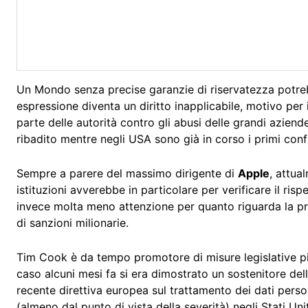
Un Mondo senza precise garanzie di riservatezza potrebb
espressione diventa un diritto inapplicabile, motivo pe
parte delle autorità contro gli abusi delle grandi azien
ribadito mentre negli USA sono già in corso i primi con
Sempre a parere del massimo dirigente di
Apple
, attua
istituzioni avverebbe in particolare per verificare il ris
invece molta meno attenzione per quanto riguarda la pri
di sanzioni milionarie.
Tim Cook è da tempo promotore di misure legislative più 
caso alcuni mesi fa si era dimostrato un sostenitore del
recente direttiva europea sul trattamento dei dati pers
(almeno dal punto di vista della severità) negli Stati Unit