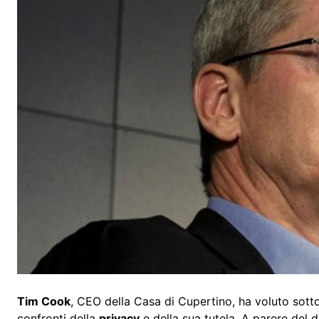
Tim Cook
, CEO della Casa di Cupertino, ha voluto sott
confronti della
privacy
e della sua tutela. A parere del