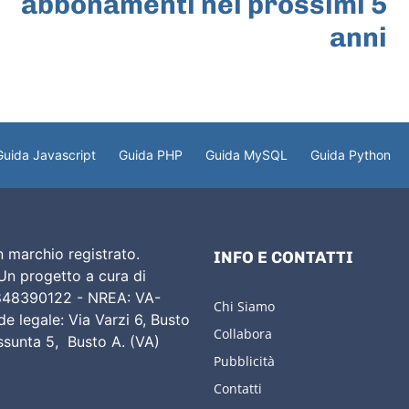
abbonamenti nei prossimi 5
anni
Guida Javascript
Guida PHP
Guida MySQL
Guida Python
 marchio registrato.
INFO E CONTATTI
 Un progetto a cura di
02848390122 - NREA: VA-
Chi Siamo
e legale: Via Varzi 6, Busto
Collabora
Assunta 5, Busto A. (VA)
Pubblicità
Contatti