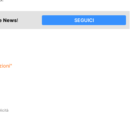
le News
!
SEGUICI
zioni"
icità