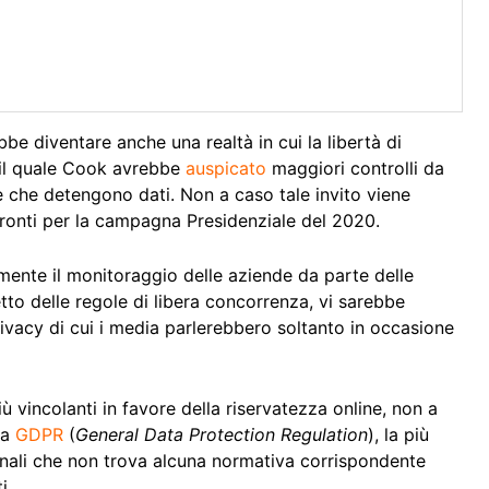
e diventare anche una realtà in cui la libertà di
r il quale Cook avrebbe
auspicato
maggiori controlli da
de che detengono dati. Non a caso tale invito viene
fronti per la campagna Presidenziale del 2020.
lmente il monitoraggio delle aziende da parte delle
petto delle regole di libera concorrenza, vi sarebbe
vacy di cui i media parlerebbero soltanto in occasione
vincolanti in favore della riservatezza online, non a
la
GDPR
(
General Data Protection Regulation
), la più
onali che non trova alcuna normativa corrispondente
i.