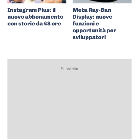
Instagram Plus: il
Meta Ray-Ban
nuovo abbonamento
Display: nuove
con storie da 48 ore
funzioni e
opportunità per
sviluppatori
Pubblicità