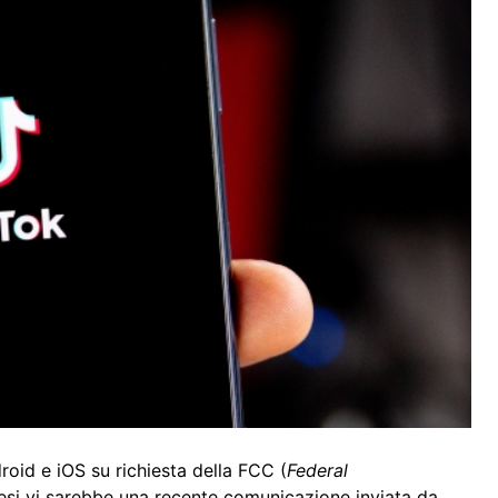
oid e iOS su richiesta della FCC (
Federal
tesi vi sarebbe una recente comunicazione inviata da