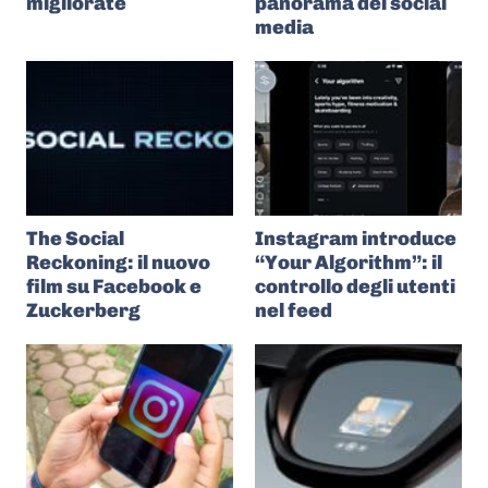
migliorate
panorama dei social
media
The Social
Instagram introduce
Reckoning: il nuovo
“Your Algorithm”: il
film su Facebook e
controllo degli utenti
Zuckerberg
nel feed