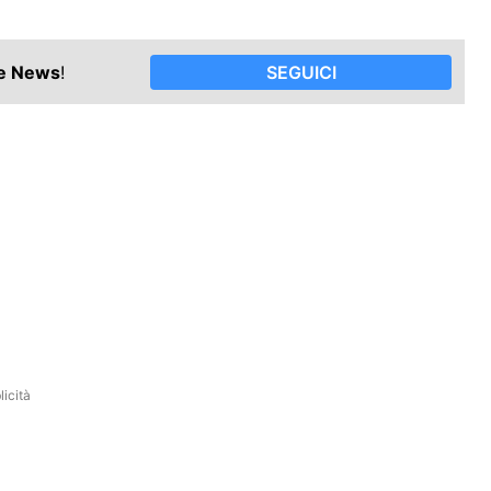
le News
!
SEGUICI
icità