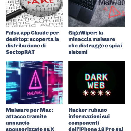
Falsa app Claude per
GigaWiper: la
desktop: scoperta la
minaccia malware
distribuzione di
che distrugge e spia i
SectopRAT
sistemi
Malware per Mac:
Hacker rubano
attacco tramite
informazioni sui
annuncio
componenti
sponsorizzato su X
dell’iPhone 18 Pro sul