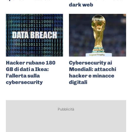
dark web
Hacker rubano 180
Cybersecurity ai
GB di dati a Ikea:
Mondiali: attacchi
l’allerta sulla
hacker e minacce
cybersecurity
digitali
Pubblicità