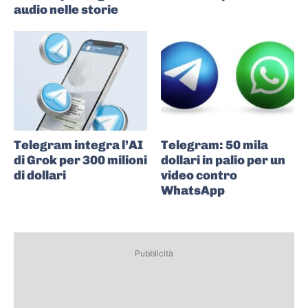
audio nelle storie
Telegram integra l’AI
Telegram: 50 mila
di Grok per 300 milioni
dollari in palio per un
di dollari
video contro
WhatsApp
Pubblicità