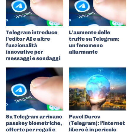
Telegram introduce
L’aumento delle
l’editor AI e altre
truffe su Telegram:
funzionalità
un fenomeno
innovative per
allarmante
messaggi e sondaggi
Su Telegram arrivano
Pavel Durov
passkey biometriche,
(Telegram): l’internet
offerte per regali e
libero è in pericolo